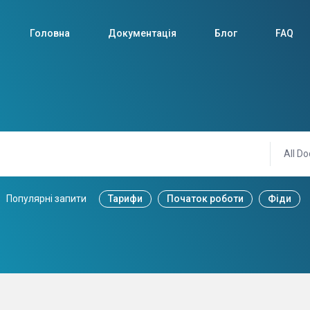
Головна
Документація
Блог
FAQ
All Do
Популярні запити
Тарифи
Початок роботи
Фіди