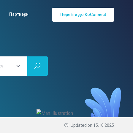
Партнери
Перейти до KoConnect
cs
Updated on 15.10.2025