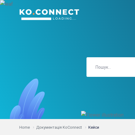
Home
Документація KoConnect
Кейси