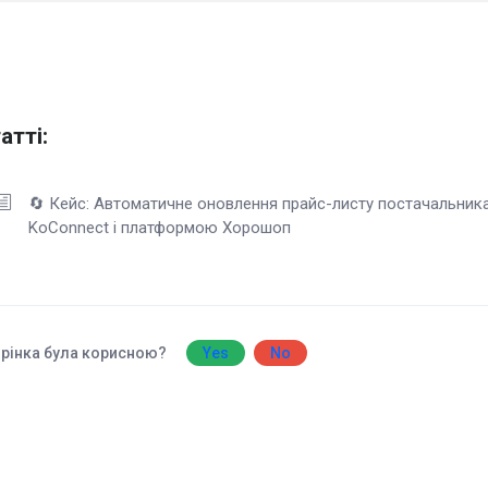
атті:
🔄 Кейс: Автоматичне оновлення прайс-листу постачальника 
KoConnect і платформою Хорошоп
рінка була корисною?
Yes
No