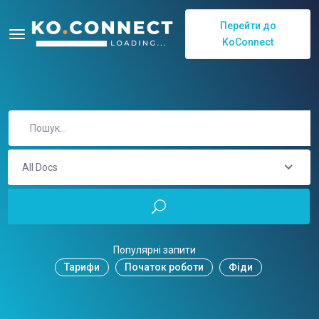
Перейти до
KoConnect
All Docs
Популярні запити
Тарифи
Початок роботи
Фіди