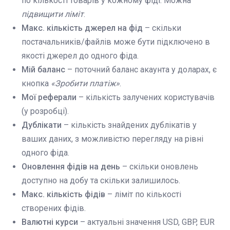
по кількості товарів у кожному фіді. Можна
підвищити ліміт
.
Макс. кількість джерел на фід
– скільки
постачальників/файлів може бути підключено в
якості джерел до одного фіда.
Мій баланс
– поточний баланс акаунта у доларах, є
кнопка
«Зробити платіж»
.
Мої реферали
– кількість залучених користувачів
(у розробці).
Дублікати
– кількість знайдених дублікатів у
ваших даних, з можливістю перегляду на рівні
одного фіда.
Оновлення фідів на день
– скільки оновлень
доступно на добу та скільки залишилось.
Макс. кількість фідів
– ліміт по кількості
створених фідів.
Валютні курси
– актуальні значення USD, GBP, EUR